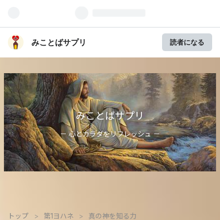
みことばサプリ
読者になる
みことばサプリ
－ 心とカラダをリフレッシュ －
トップ
>
第1ヨハネ
>
真の神を知る力